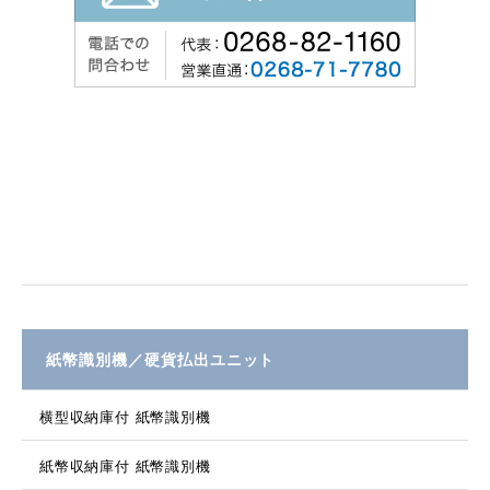
紙幣識別機／硬貨払出ユニット
横型収納庫付 紙幣識別機
紙幣収納庫付 紙幣識別機