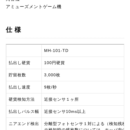
アミューズメントゲーム機
仕 様
MH-101-TD
払出し硬貨
100円硬貨
貯留枚数
3,000枚
払出し速度
9枚/秒
硬貨検知方法
近接センサ１ヶ所
払出しパルス幅
近接センサ10ms以上
ニアエンド検出
分離型フォトセンサ１対による（検知残枚数：
※検知時の残枚数については、ホッパ内の