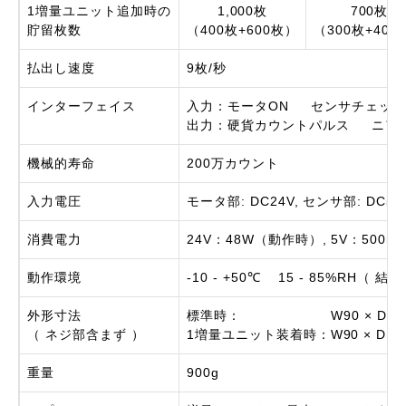
1増量ユニット追加時の
1,000枚
700枚
貯留枚数
（400枚+600枚）
（300枚+400
払出し速度
9枚/秒
インターフェイス
入力：モータON センサチェッ
出力：硬貨カウントパルス ニア
機械的寿命
200万カウント
入力電圧
モータ部: DC24V, センサ部: DC5V
消費電力
24V：48W（動作時）, 5V：500
動作環境
-10 - +50℃ 15 - 85%RH（ 
外形寸法
標準時： W90 × D145 ×
（ ネジ部含まず ）
1増量ユニット装着時：W90 × D145 
重量
900g